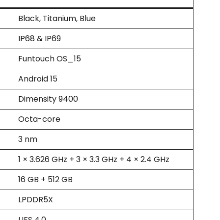
Black, Titanium, Blue
IP68 & IP69
Funtouch OS_15
Android 15
Dimensity 9400
Octa-core
3 nm
1 × 3.626 GHz + 3 × 3.3 GHz + 4 × 2.4 GHz
16 GB + 512 GB
LPDDR5X
UFS 4.0