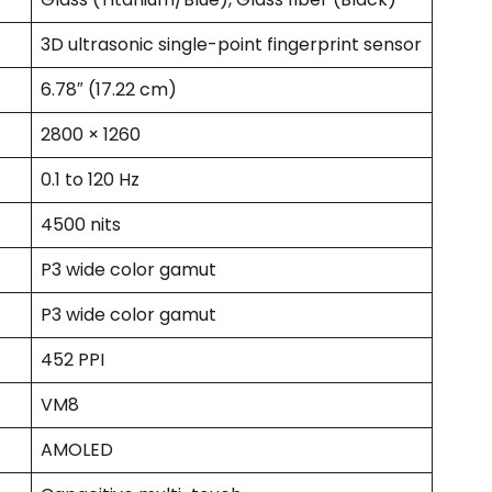
3D ultrasonic single-point fingerprint sensor
6.78″ (17.22 cm)
2800 × 1260
0.1 to 120 Hz
4500 nits
P3 wide color gamut
P3 wide color gamut
452 PPI
VM8
AMOLED