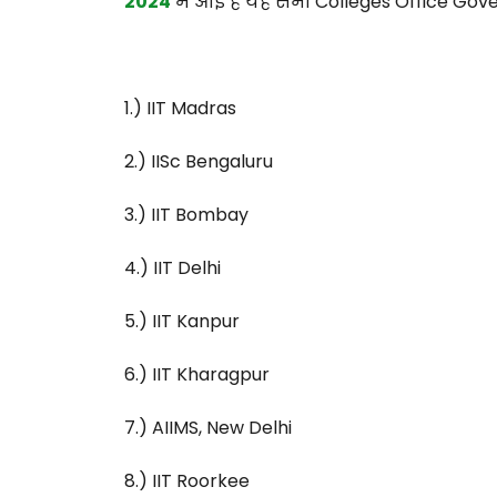
2024
में आई हैं यह सभी Colleges Office Gover
1.) IIT Madras
2.) IISc Bengaluru
3.) IIT Bombay
4.) IIT Delhi
5.) IIT Kanpur
6.) IIT Kharagpur
7.) AIIMS, New Delhi
8.) IIT Roorkee