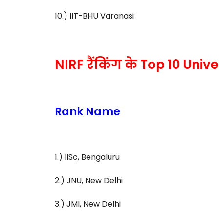
10.) IIT-BHU Varanasi
NIRF रैंकिंग के Top 10 Unive
Rank Name
1.) IISc, Bengaluru
2.) JNU, New Delhi
3.) JMI, New Delhi