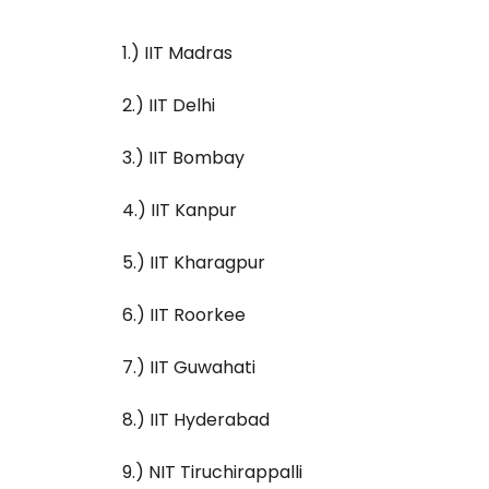
1.) IIT Madras
2.) IIT Delhi
3.) IIT Bombay
4.) IIT Kanpur
5.) IIT Kharagpur
6.) IIT Roorkee
7.) IIT Guwahati
8.) IIT Hyderabad
9.) NIT Tiruchirappalli