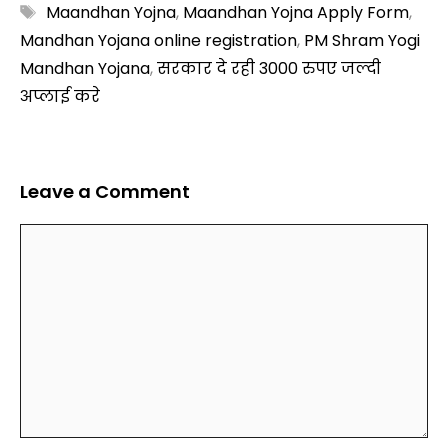
Tags
Maandhan Yojna
,
Maandhan Yojna Apply Form
,
Mandhan Yojana online registration
,
PM Shram Yogi
Mandhan Yojana
,
सरकार दे रही 3000₹ रुपए जल्दी
अप्लाई करे
Leave a Comment
Comment